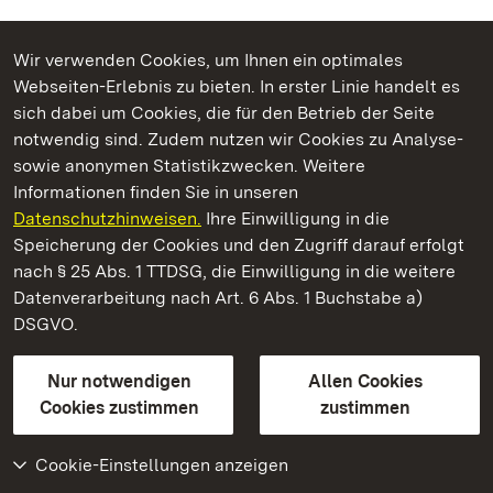
Wir verwenden Cookies, um Ihnen ein optimales
Webseiten-Erlebnis zu bieten. In erster Linie handelt es
Kommen. Staunen. Genießen.
sich dabei um Cookies, die für den Betrieb der Seite
notwendig sind. Zudem nutzen wir Cookies zu Analyse-
sowie anonymen Statistikzwecken. Weitere
Informationen finden Sie in unseren
Datenschutzhinweisen.
Ihre Einwilligung in die
Altes Schloss Hohenbaden
Speicherung der Cookies und den Zugriff darauf erfolgt
nach § 25 Abs. 1 TTDSG, die Einwilligung in die weitere
Staatliche Schlösser und Gärten Baden-Württemberg
Datenverarbeitung nach Art. 6 Abs. 1 Buchstabe a)
DSGVO.
Kontakt
FAQ
Impressum
Datenschutz
Gebärdensprache
Leichte Sprache
Erklärung zur Barrierefreiheit
Nur notwendigen
Allen Cookies
BITV-konform (geprüfte Seiten)
Cookies zustimmen
zustimmen
Cookie-Einstellungen anzeigen
Weiteres