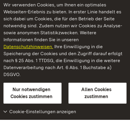
Wir verwenden Cookies, um Ihnen ein optimales
Webseiten-Erlebnis zu bieten. In erster Linie handelt es
Kommen. Staunen. Genießen.
sich dabei um Cookies, die für den Betrieb der Seite
notwendig sind. Zudem nutzen wir Cookies zu Analyse-
sowie anonymen Statistikzwecken. Weitere
Informationen finden Sie in unseren
Datenschutzhinweisen.
Ihre Einwilligung in die
Altes Schloss Hohenbaden
Speicherung der Cookies und den Zugriff darauf erfolgt
nach § 25 Abs. 1 TTDSG, die Einwilligung in die weitere
Staatliche Schlösser und Gärten Baden-Württemberg
Datenverarbeitung nach Art. 6 Abs. 1 Buchstabe a)
DSGVO.
Kontakt
FAQ
Impressum
Datenschutz
Gebärdensprache
Leichte Sprache
Erklärung zur Barrierefreiheit
Nur notwendigen
Allen Cookies
BITV-konform (geprüfte Seiten)
Cookies zustimmen
zustimmen
Cookie-Einstellungen anzeigen
Weiteres
Portal
Monumente