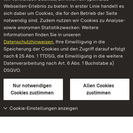
Webseiten-Erlebnis zu bieten. In erster Linie handelt es
Kommen. Staunen. Genießen.
sich dabei um Cookies, die für den Betrieb der Seite
notwendig sind. Zudem nutzen wir Cookies zu Analyse-
sowie anonymen Statistikzwecken. Weitere
Informationen finden Sie in unseren
Datenschutzhinweisen.
Ihre Einwilligung in die
Altes Schloss Hohenbaden
Speicherung der Cookies und den Zugriff darauf erfolgt
nach § 25 Abs. 1 TTDSG, die Einwilligung in die weitere
Staatliche Schlösser und Gärten Baden-Württemberg
Datenverarbeitung nach Art. 6 Abs. 1 Buchstabe a)
DSGVO.
Kontakt
FAQ
Impressum
Datenschutz
Gebärdensprache
Leichte Sprache
Erklärung zur Barrierefreiheit
Nur notwendigen
Allen Cookies
BITV-konform (geprüfte Seiten)
Cookies zustimmen
zustimmen
Cookie-Einstellungen anzeigen
Weiteres
Portal
Monumente
Besuchen Sie uns auf