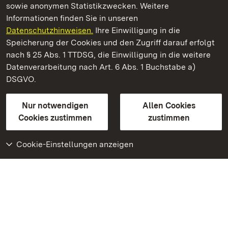
sowie anonymen Statistikzwecken. Weitere
Informationen finden Sie in unseren
Datenschutzhinweisen.
Ihre Einwilligung in die
Altes Schloss Hohenbaden
Speicherung der Cookies und den Zugriff darauf erfolgt
nach § 25 Abs. 1 TTDSG, die Einwilligung in die weitere
Staatliche Schlösser und Gärten Baden-Württemberg
Datenverarbeitung nach Art. 6 Abs. 1 Buchstabe a)
DSGVO.
Kontakt
FAQ
Impressum
Datenschutz
Gebärdensprache
Leichte Sprache
Erklärung zur Barrierefreiheit
Nur notwendigen
Allen Cookies
BITV-konform (geprüfte Seiten)
Cookies zustimmen
zustimmen
Cookie-Einstellungen anzeigen
Weiteres
Portal
Monumente
Besuchen Sie uns auf
Facebook
Besuchen Sie uns auf
Instagram
Besuchen Sie uns auf