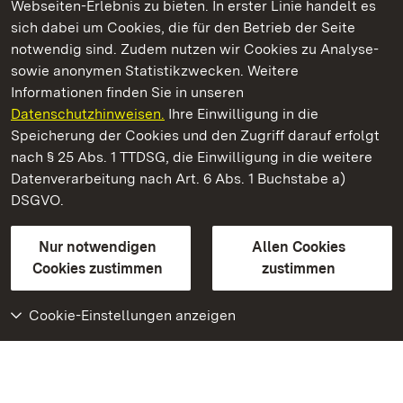
Webseiten-Erlebnis zu bieten. In erster Linie handelt es
Kommen. Staunen. Genießen.
sich dabei um Cookies, die für den Betrieb der Seite
notwendig sind. Zudem nutzen wir Cookies zu Analyse-
sowie anonymen Statistikzwecken. Weitere
Informationen finden Sie in unseren
Datenschutzhinweisen.
Ihre Einwilligung in die
Altes Schloss Hohenbaden
Speicherung der Cookies und den Zugriff darauf erfolgt
nach § 25 Abs. 1 TTDSG, die Einwilligung in die weitere
Staatliche Schlösser und Gärten Baden-Württemberg
Datenverarbeitung nach Art. 6 Abs. 1 Buchstabe a)
DSGVO.
Kontakt
FAQ
Impressum
Datenschutz
Gebärdensprache
Leichte Sprache
Erklärung zur Barrierefreiheit
Nur notwendigen
Allen Cookies
BITV-konform (geprüfte Seiten)
Cookies zustimmen
zustimmen
Cookie-Einstellungen anzeigen
Weiteres
Portal
Monumente
Besuchen Sie uns auf
Facebook